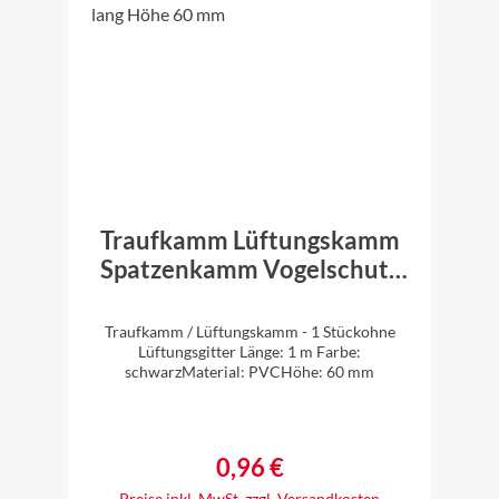
Traufkamm Lüftungskamm
Spatzenkamm Vogelschutz
schwarz 1 m lang Höhe 60
mm
Traufkamm / Lüftungskamm - 1 Stückohne
Lüftungsgitter Länge: 1 m Farbe:
schwarzMaterial: PVCHöhe: 60 mm
0,96 €
Regulärer Preis:
Preise inkl. MwSt. zzgl. Versandkosten