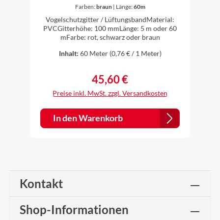
Lüftungsgitter Vogelschutz
Farben:
braun
|
Länge:
60m
100 mm 5 m + 60 m lang
Vogelschutzgitter / LüftungsbandMaterial:
PVCGitterhöhe: 100 mmLänge: 5 m oder 60
mFarbe: rot, schwarz oder braun
Inhalt:
60 Meter
(0,76 € / 1 Meter)
45,60 €
Regulärer Preis:
Preise inkl. MwSt. zzgl. Versandkosten
In den Warenkorb
Kontakt
Shop-Informationen