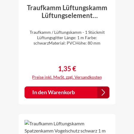
Traufkamm Lüftungskamm
Lüftungselement
Spatzenkamm Vogelschutz
schwarz 1 m lang Höhe 80
Traufkamm / Lüftungskamm - 1 Stückmit
mm
Lüftungsgitter Länge: 1 m Farbe:
schwarzMaterial: PVCHöhe: 80 mm
1,35 €
Regulärer Preis:
Preise inkl. MwSt. zzgl. Versandkosten
In den Warenkorb