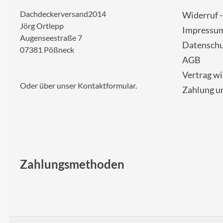
Dachdeckerversand2014
Widerruf 
Jörg Ortlepp
Impressu
Augenseestraße 7
Datenschu
07381 Pößneck
AGB
Vertrag w
Oder über unser
Kontaktformular
.
Zahlung u
Zahlungsmethoden