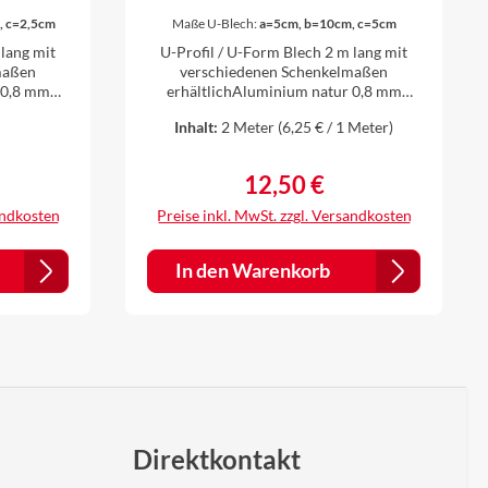
fil U-
Winkelblech U-Profil U-
, c=2,5cm
Maße U-Blech:
a=5cm, b=10cm, c=5cm
inium
Blechprofil Aluminium
 lang mit
U-Profil / U-Form Blech 2 m lang mit
k 1 m
natur 0,8 mm stark 2 m
maßen
verschiedenen Schenkelmaßen
 0,8 mm
erhältlichAluminium natur 0,8 mm
lang
starkWinkel 90°Die Bleche werden
Inhalt:
2 Meter
(6,25 € / 1 Meter)
 es für uns
individuell gekantet, daher ist es für uns
kein Problem auch andere Zuschnitte
ellungen
und Winkel nach Ihren Vorstellungen
12,50 €
eis:
Regulärer Preis:
dem Kauf
anzufertigen. Einfach vor dem Kauf
anfragen.
andkosten
Preise inkl. MwSt. zzgl. Versandkosten
In den Warenkorb
Direktkontakt