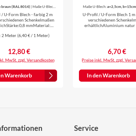
lblech U-Profil U-
Winkelblech U-Pro
u braun (RAL 8014)
|
Maße U-Blech:
Maße U-Blech:
a=2,5cm, b=15cm
=2,5cm, b=15cm, c=2,5cm
hprofil Aluminium
Blechprofil Alum
l / U-Form Blech - farbig 2 m
U-Profil / U-Form Blech 1 m
ig 0,8 mm 2 m lang
natur 0,8 mm star
verschiedenen Schenkelmaßen
verschiedenen Schenkel
lichStärke:0,8 mmMaterial:
erhältlichAluminium natur
lang
m farbbeschichtet - anthrazit
starkWinkel 90°Die Bleche werden
:
2 Meter
(6,40 € / 1 Meter)
7016), oxidrot (RAL 3009),
individuell gekantet, daher ist
 (RAL 8004), weiß (RAL 9010),
kein Problem auch andere Zuschnitte
 8014)einseitig farbig, farbige
und Winkel nach Ihren Vorst
12,80 €
6,70 €
Regulärer Preis:
Regulärer Pr
ßenWinkel 90° Die Bleche
anzufertigen. Einfach vor 
ividuell gekantet, daher ist es
anfragen.
nkl. MwSt. zzgl. Versandkosten
Preise inkl. MwSt. zzgl. Vers
in Problem auch andere
itte und Winkel nach Ihren
ngen anzufertigen. Einfach vor
en Warenkorb
In den Warenkorb
dem Kauf anfragen.
nformationen
Service