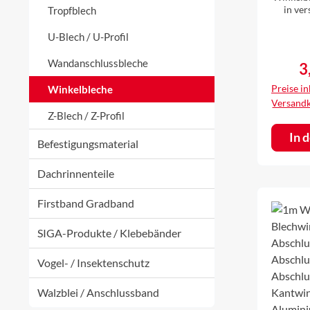
in ve
Tropfblech
Blec
Sche
er
U-Blech / U-Profil
Materia
Alu
mm Material:
Wandanschlussbleche
3
Re
farbi
Al
farbbe
s
Preise in
Winkelbleche
anthrazi
Versand
7016), b
Z-Blech / Z-Profil
RAL 8
(ähnlic
In 
Befestigungsmaterial
oxidrot
3009) o
(äh
Dachrinnenteile
8004)ein
farb
Firstband Gradband
außenWin
Rundl
SIGA-Produkte / Klebebänder
einen Durchmesser
von 5 mm Lochbild
5-8 (Ru
Vogel- / Insektenschutz
versetz
Da die L
Walzblei / Anschlussband
einer
abgesch