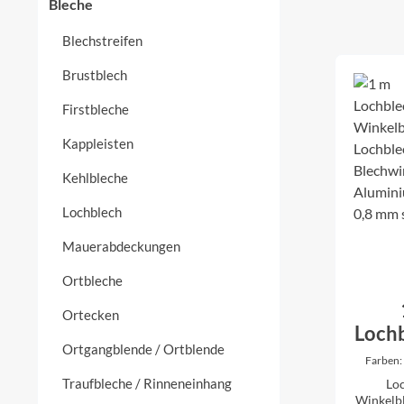
Bleche
Blechstreifen
Brustblech
Firstbleche
Kappleisten
Kehlbleche
Lochblech
Mauerabdeckungen
Ortbleche
Ortecken
Loch
Ortgangblende / Ortblende
Farben
(ähnli
Wink
Traufbleche / Rinneneinhang
Lo
Schenkel
Loc
Winkelblech 