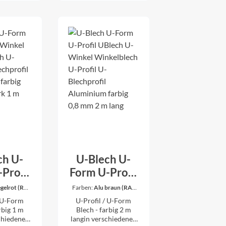
en werden
anfragen.
nten, ist
 ein Rand
ividuell
her ist es
n Problem
ndere
te und
ch Ihren
lungen
ach
 Kauf
gen.
ch U-
U-Blech U-
Profil
Form U-Profil
nkel
UBlech U-
egelrot (RAL
Farben:
Alu braun (RAL
 U-Blech:
8014)
|
Maße U-Blech:
blech
Winkel
/ U-Form
U-Profil / U-Form
cm, c=2,5cm
a=2,5cm, b=15cm,
il U-
Winkelblech
c=2,5cm
rbig 1 m
Blech - farbig 2 m
chiedenen
langin verschiedenen
rofil
U-Profil U-