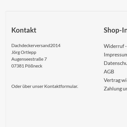
Kontakt
Shop-I
Dachdeckerversand2014
Widerruf 
Jörg Ortlepp
Impressu
Augenseestraße 7
Datenschu
07381 Pößneck
AGB
Vertrag w
Oder über unser
Kontaktformular
.
Zahlung u