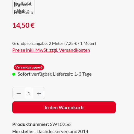
Regulärer Preis:
14,50 €
Grundpreisangabe:
2 Meter
(7,25 € / 1 Meter)
Preise inkl. MwSt. zzgl. Versandkosten
Versandgruppe 6
Sofort verfügbar, Lieferzeit: 1-3 Tage
Produkt Anzahl: Gib den gewünschten Wert 
In den Warenkorb
Produktnummer:
SW10256
Hersteller:
Dachdeckerversand2014