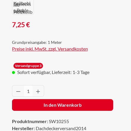
Regulärer Preis:
7,25 €
Grundpreisangabe:
1 Meter
Preise inkl. MwSt. zzgl. Versandkosten
Versandgruppe 3
Sofort verfügbar, Lieferzeit: 1-3 Tage
Produkt Anzahl: Gib den gewünschten Wert 
In den Warenkorb
Produktnummer:
SW10255
Hersteller:
Dachdeckerversand2014